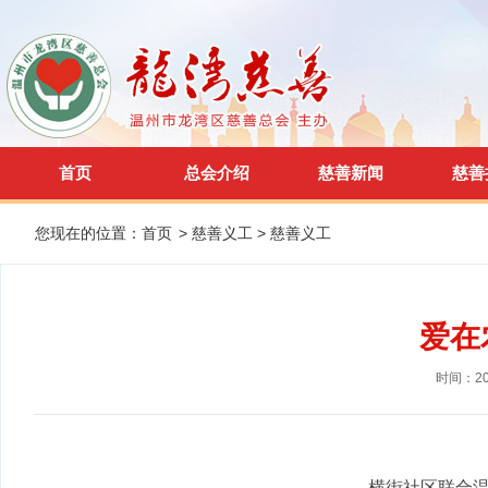
首页
总会介绍
慈善新闻
慈善
您现在的位置：
首页
>
慈善义工
>
慈善义工
爱在
时间：201
--横街社区联