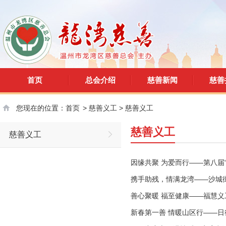
首页
总会介绍
慈善新闻
慈善
您现在的位置：
首页
>
慈善义工
>
慈善义工
慈善义工
慈善义工
因缘共聚 为爱而行——第八届
携手助残，情满龙湾——沙城
善心聚暖 福至健康——福慧
新春第一善 情暖山区行——