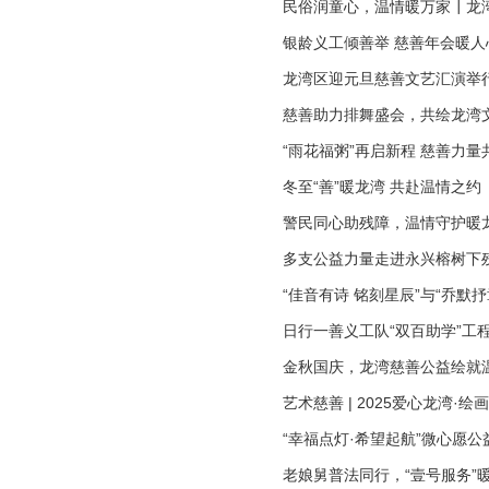
民俗润童心，温情暖万家┃龙
银龄义工倾善举 慈善年会暖人
龙湾区迎元旦慈善文艺汇演举
慈善助力排舞盛会，共绘龙湾
“雨花福粥”再启新程 慈善力
冬至“善”暖龙湾 共赴温情之约
警民同心助残障，温情守护暖
多支公益力量走进永兴榕树下
“佳音有诗 铭刻星辰”与“乔默
日行一善义工队“双百助学”工
金秋国庆，龙湾慈善公益绘就
艺术慈善 | 2025爱心龙湾
“幸福点灯·希望起航”微心愿公
老娘舅普法同行，“壹号服务”