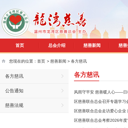
首页
总会介绍
慈善新闻
慈善
您现在的位置：
首页
>
慈善新闻
>
各方慈讯
各方慈讯
各方慈讯
公告通知
风雨守平安 慈善暖人心——
区慈善联合总会召开专题学习
慈善法规
区慈善联合总会走访爱心企业
区慈善联合总会考察2026年度