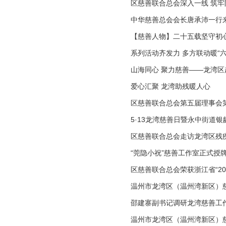
区慈善联合总会深入一线 筑
中华慈善总会会长唐承沛一行
【慈善人物】二十五载坚守初
系列活动齐发力 多方联动暖“六
山海同心 聚力慈善——龙湾
爱心汇聚 龙湾助残暖人心
区慈善联合总会第五届理事会
5·13龙湾慈善日暨永中街道
区慈善联合总会走访龙湾区残疾
“莞隐小祝”慈善工作室正式授
区慈善联合总会荣获浙江省“20
温州市龙湾区（温州湾新区）
邵建寨副书记调研龙湾慈善工
温州市龙湾区（温州湾新区）